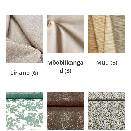
Mööblikanga
Muu
(5)
d
(3)
Linane
(6)