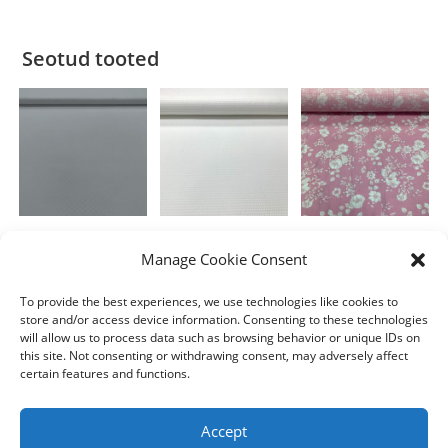
Seotud tooted
Puuvill
Polüester
,
Puuvill
Puuvill
Manage Cookie Consent
Reti
Riina
Popliin lilled
roosal
To provide the best experiences, we use technologies like cookies to
4.00
€
4.00
€
/m
/m
store and/or access device information. Consenting to these technologies
4.00
€
/m
will allow us to process data such as browsing behavior or unique IDs on
Lisa korvi
Lisa korvi
this site. Not consenting or withdrawing consent, may adversely affect
Lisa korvi
certain features and functions.
Accept