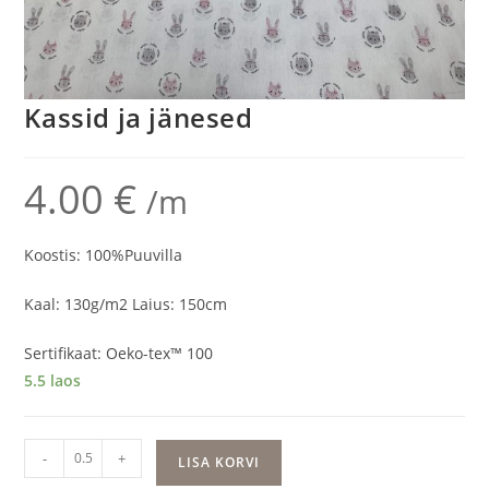
Kassid ja jänesed
4.00
€
/m
Koostis: 100%Puuvilla
Kaal: 130g/m2 Laius: 150cm
Sertifikaat: Oeko-tex™ 100
5.5 laos
Kassid
-
+
LISA KORVI
ja