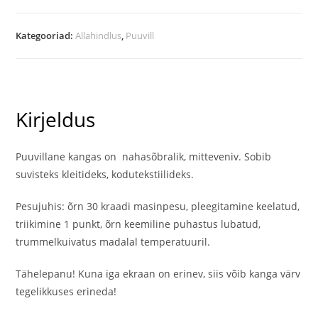
jänesed
kogus
Kategooriad:
Allahindlus
,
Puuvill
Kirjeldus
Puuvillane kangas on nahasõbralik, mitteveniv. Sobib
suvisteks kleitideks, kodutekstiilideks.
Pesujuhis: õrn 30 kraadi masinpesu, pleegitamine keelatud,
triikimine 1 punkt, õrn keemiline puhastus lubatud,
trummelkuivatus madalal temperatuuril.
Tähelepanu! Kuna iga ekraan on erinev, siis võib kanga värv
tegelikkuses erineda!