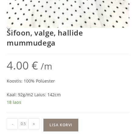
Šifoon, valge, hallide
mummudega
4.00
€
/m
Koostis: 100% Polüester
Kaal: 92g/m2 Laius: 142cm
18 laos
Šifoon,
-
+
LISA KORVI
valge,