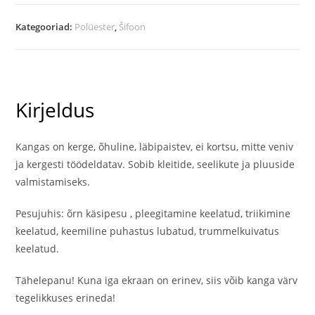
hallide
mummudega
Kategooriad:
Polüester
,
Šifoon
kogus
Kirjeldus
Kangas on kerge, õhuline, läbipaistev, ei kortsu, mitte veniv
ja kergesti töödeldatav. Sobib kleitide, seelikute ja pluuside
valmistamiseks.
Pesujuhis: õrn käsipesu , pleegitamine keelatud, triikimine
keelatud, keemiline puhastus lubatud, trummelkuivatus
keelatud.
Tähelepanu! Kuna iga ekraan on erinev, siis võib kanga värv
tegelikkuses erineda!