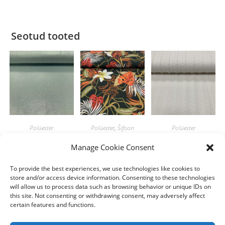
Seotud tooted
Polüester
Polüester
,
Šifoon
Polüester
Slinky Foil
Lilleketid
Loodusvalge
Manage Cookie Consent
Roheline
mullišifoonil
palmik
tumeroheline
To provide the best experiences, we use technologies like cookies to
7.80
€
10.00
€
/m
/m
store and/or access device information. Consenting to these technologies
4.00
€
/m
will allow us to process data such as browsing behavior or unique IDs on
Lisa korvi
Lisa korvi
this site. Not consenting or withdrawing consent, may adversely affect
Lisa korvi
certain features and functions.