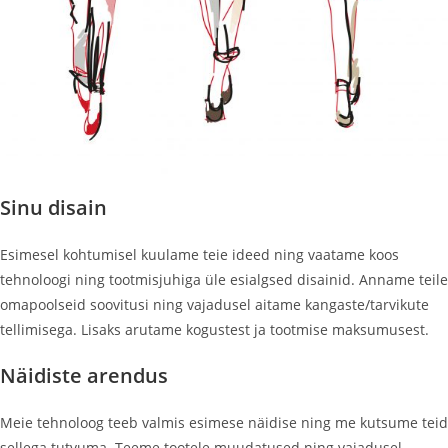
Sinu disain
Esimesel kohtumisel kuulame teie ideed ning vaatame koos
tehnoloogi ning tootmisjuhiga üle esialgsed disainid. Anname teile
omapoolseid soovitusi ning vajadusel aitame kangaste/tarvikute
tellimisega. Lisaks arutame kogustest ja tootmise maksumusest.
Näidiste arendus
Meie tehnoloog teeb valmis esimese näidise ning me kutsume teid
sellega tutvuma. Teeme tootele muudatused ning vajadusel