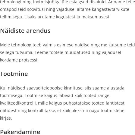
tehnoloogi ning tootmisjuhiga üle esialgsed disainid. Anname teile
omapoolseid soovitusi ning vajadusel aitame kangaste/tarvikute
tellimisega. Lisaks arutame kogustest ja maksumusest.
Näidiste arendus
Meie tehnoloog teeb valmis esimese näidise ning me kutsume teid
sellega tutvuma. Teeme tootele muudatused ning vajadusel
kordame protsessi.
Tootmine
Kui näidised saavad teiepoolse kinnituse, siis saame alustada
tootmisega. Tootmise käigus läbivad kõik tooted range
kvaliteedikontrolli, mille käigus puhastatakse tooted lahtistest
niitidest ning kontrollitakse, et kõik oleks nii nagu tootmislehel
kirjas.
Pakendamine