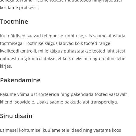
kordame protsessi.
Tootmine
Kui näidised saavad teiepoolse kinnituse, siis saame alustada
tootmisega. Tootmise käigus läbivad kõik tooted range
kvaliteedikontrolli, mille käigus puhastatakse tooted lahtistest
niitidest ning kontrollitakse, et kõik oleks nii nagu tootmislehel
kirjas.
Pakendamine
Pakume võimalust sorteerida ning pakendada tooted vastavalt
kliendi soovidele. Lisaks saame pakkuda abi transpordiga.
Sinu disain
Esimesel kohtumisel kuulame teie ideed ning vaatame koos