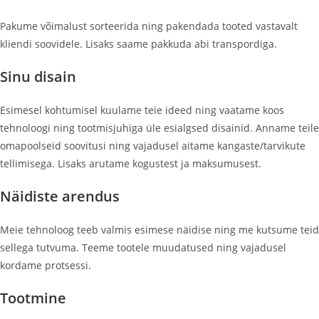
Pakume võimalust sorteerida ning pakendada tooted vastavalt
kliendi soovidele. Lisaks saame pakkuda abi transpordiga.
Sinu disain
Esimesel kohtumisel kuulame teie ideed ning vaatame koos
tehnoloogi ning tootmisjuhiga üle esialgsed disainid. Anname teile
omapoolseid soovitusi ning vajadusel aitame kangaste/tarvikute
tellimisega. Lisaks arutame kogustest ja maksumusest.
Näidiste arendus
Meie tehnoloog teeb valmis esimese näidise ning me kutsume teid
sellega tutvuma. Teeme tootele muudatused ning vajadusel
kordame protsessi.
Tootmine