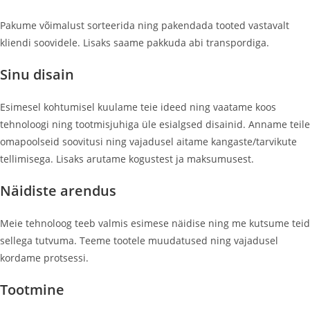
Pakume võimalust sorteerida ning pakendada tooted vastavalt
kliendi soovidele. Lisaks saame pakkuda abi transpordiga.
Sinu disain
Esimesel kohtumisel kuulame teie ideed ning vaatame koos
tehnoloogi ning tootmisjuhiga üle esialgsed disainid. Anname teile
omapoolseid soovitusi ning vajadusel aitame kangaste/tarvikute
tellimisega. Lisaks arutame kogustest ja maksumusest.
Näidiste arendus
Meie tehnoloog teeb valmis esimese näidise ning me kutsume teid
sellega tutvuma. Teeme tootele muudatused ning vajadusel
kordame protsessi.
Tootmine