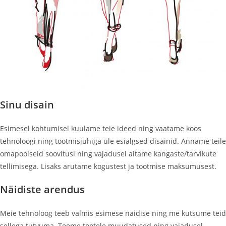
Sinu disain
Esimesel kohtumisel kuulame teie ideed ning vaatame koos
tehnoloogi ning tootmisjuhiga üle esialgsed disainid. Anname teile
omapoolseid soovitusi ning vajadusel aitame kangaste/tarvikute
tellimisega. Lisaks arutame kogustest ja tootmise maksumusest.
Näidiste arendus
Meie tehnoloog teeb valmis esimese näidise ning me kutsume teid
sellega tutvuma. Teeme tootele muudatused ning vajadusel