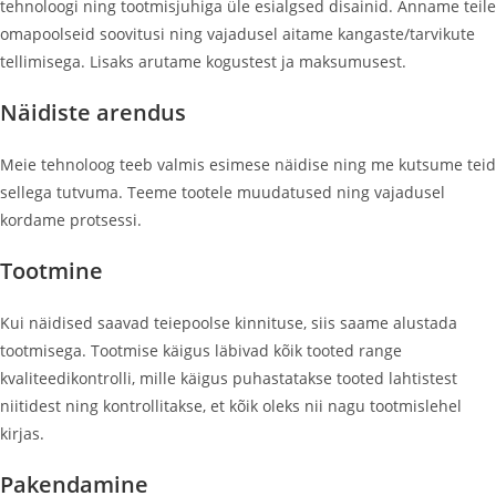
tehnoloogi ning tootmisjuhiga üle esialgsed disainid. Anname teile
omapoolseid soovitusi ning vajadusel aitame kangaste/tarvikute
tellimisega. Lisaks arutame kogustest ja maksumusest.
Näidiste arendus
Meie tehnoloog teeb valmis esimese näidise ning me kutsume teid
sellega tutvuma. Teeme tootele muudatused ning vajadusel
kordame protsessi.
Tootmine
Kui näidised saavad teiepoolse kinnituse, siis saame alustada
tootmisega. Tootmise käigus läbivad kõik tooted range
kvaliteedikontrolli, mille käigus puhastatakse tooted lahtistest
niitidest ning kontrollitakse, et kõik oleks nii nagu tootmislehel
kirjas.
Pakendamine