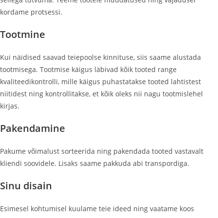
kordame protsessi.
Tootmine
Kui näidised saavad teiepoolse kinnituse, siis saame alustada
tootmisega. Tootmise käigus läbivad kõik tooted range
kvaliteedikontrolli, mille käigus puhastatakse tooted lahtistest
niitidest ning kontrollitakse, et kõik oleks nii nagu tootmislehel
kirjas.
Pakendamine
Pakume võimalust sorteerida ning pakendada tooted vastavalt
kliendi soovidele. Lisaks saame pakkuda abi transpordiga.
Sinu disain
Esimesel kohtumisel kuulame teie ideed ning vaatame koos