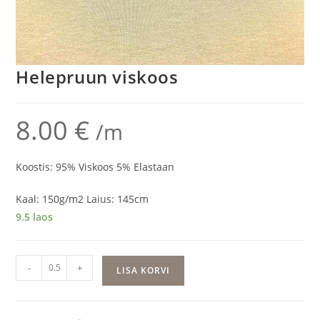
Helepruun viskoos
8.00
€
/m
Koostis: 95% Viskoos 5% Elastaan
Kaal: 150g/m2 Laius: 145cm
9.5 laos
Helepruun
-
+
LISA KORVI
viskoos
kogus