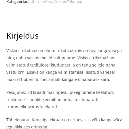
Kategooriad:
Ühevärviline
,
ViskoosTrikotaaž
Kirjeldus
Viskoostrikotaaž on õhem trikotaaž, mis on hea langevusega
ning naha vastas meeldivalt pehme. Viskoostrikotaaž on
valmistatud tselluloosi kiududest ja on tänu sellele naha
vastu õrn. Lisaks on kanga valmistamisel lisatud vähesel
määral hõbeniiti, mis annab kangale omapärase sära.
Pesujuhis: 30 kraadi masinpesu, pleegitamine keelatud,
triikimine 1 punkt, keemiline puhastus lubatud,
trummelkuivatus keelatud.
Tähelepanu! Kuna iga ekraan on erinev, siis võib kanga värv
tegelikkuses erineda!