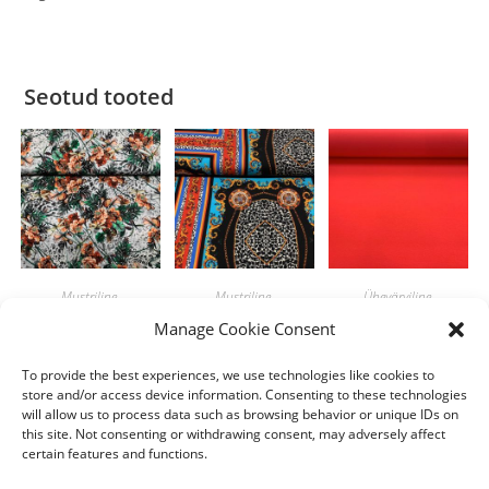
Seotud tooted
Mustriline
,
Mustriline
,
Ühevärviline
,
ViskoosTrikotaaž
ViskoosTrikotaaž
ViskoosTrikotaaž
Manage Cookie Consent
Romantiline
Barokkmuster
Oranž
muster oranž
suur
To provide the best experiences, we use technologies like cookies to
8.00
€
/m
store and/or access device information. Consenting to these technologies
10.90
€
15.90
€
/m
/m
will allow us to process data such as browsing behavior or unique IDs on
Lisa korvi
this site. Not consenting or withdrawing consent, may adversely affect
Lisa korvi
Lisa korvi
certain features and functions.