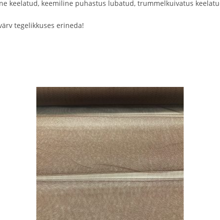
mine keelatud, keemiline puhastus lubatud, trummelkuivatus keelatu
värv tegelikkuses erineda!