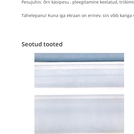
Pesujuhis: õrn käsipesu , pleegitamine keelatud, triiki
Tähelepanu! Kuna iga ekraan on erinev, siis võib kanga 
Seotud tooted