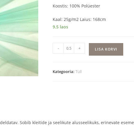
Koostis: 100% Polüester
Kaal: 25g/m2 Laius: 168cm
9.5 laos
Heleroheline
-
+
LISA KORVI
tüll
kogus
Kategooria:
Tüll
deldatav. Sobib kleitide ja seelikute alusseelikuks, erinevate esem