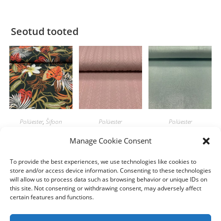
Seotud tooted
Polüester
,
Šifoon
Polüester
Polüester
Lilleketid
Vanaroosa palmik
Slinky Foil
Manage Cookie Consent
mullišifoonil
Roheline
tumeroheline
10.00
€
/m
To provide the best experiences, we use technologies like cookies to
7.80
€
/m
store and/or access device information. Consenting to these technologies
Lisa korvi
4.00
€
/m
will allow us to process data such as browsing behavior or unique IDs on
Lisa korvi
this site. Not consenting or withdrawing consent, may adversely affect
Lisa korvi
certain features and functions.