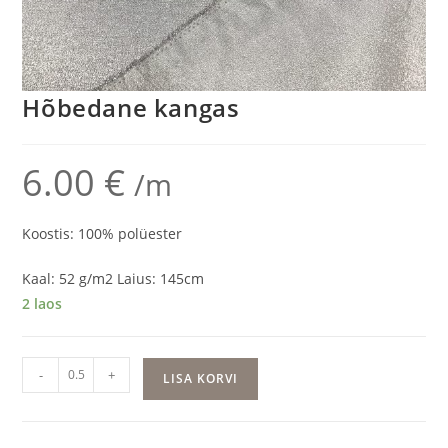
Hõbedane kangas
6.00
€
/m
Koostis: 100% polüester
Kaal: 52 g/m2 Laius: 145cm
2 laos
Hõbedane
-
+
LISA KORVI
kangas
kogus