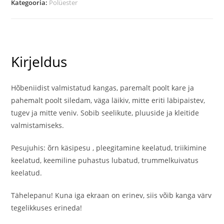
Kategooria:
Polüester
Kirjeldus
Hõbeniidist valmistatud kangas, paremalt poolt kare ja
pahemalt poolt siledam, väga läikiv, mitte eriti läbipaistev,
tugev ja mitte veniv. Sobib seelikute, pluuside ja kleitide
valmistamiseks.
Pesujuhis: õrn käsipesu , pleegitamine keelatud, triikimine
keelatud, keemiline puhastus lubatud, trummelkuivatus
keelatud.
Tähelepanu! Kuna iga ekraan on erinev, siis võib kanga värv
tegelikkuses erineda!