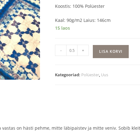
Koostis: 100% Polüester
Kaal: 90g/m2 Laius: 146cm
15 laos
Lilled
-
+
LISA KORVI
ruudus
kogus
Kategooriad:
Polüester
,
Uus
a vastas on hästi pehme, mitte läbipaistev ja mitte veniv. Sobib kle