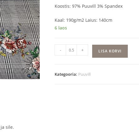
Koostis: 97% Puuvill 3% Spandex
Kaal: 190g/m2 Laius: 140cm
6 laos
Lillekimp
-
+
LISA KORVI
ruudul
kogus
Kategooria:
Puuvill
a sile.