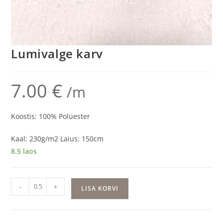
Lumivalge karv
7.00
€
/m
Koostis: 100% Polüester
Kaal: 230g/m2 Laius: 150cm
8.5 laos
Lumivalge
-
+
LISA KORVI
karv
kogus