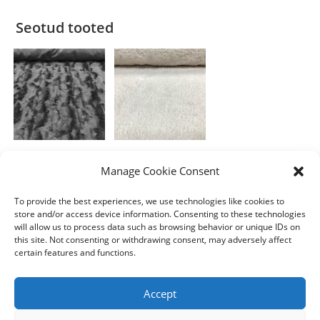
Seotud tooted
Karv
Karv
Manage Cookie Consent
Must karv
Sädelev, valge
mustriga
karv
To provide the best experiences, we use technologies like cookies to
store and/or access device information. Consenting to these technologies
7.00
€
7.00
€
/m
/m
will allow us to process data such as browsing behavior or unique IDs on
this site. Not consenting or withdrawing consent, may adversely affect
Lisa korvi
Lisa korvi
certain features and functions.
Accept