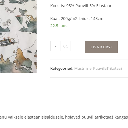
Koostis: 95% Puuvill 5% Elastaan
Kaal: 200g/m2 Laius: 148cm
22.5 laos
Maailmakaart
-
+
LISA KORVI
kogus
Kategooriad:
Mustriline
,
PuuvillaTrikotaaž
nu väiksele elastaanisisaldusele, hoiavad puuvillatrikotaaž kangast