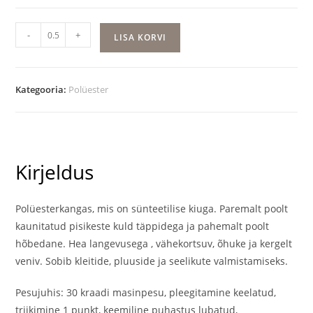
Plisseeritud
-
+
LISA KORVI
hõbe
kogus
Kategooria:
Polüester
Kirjeldus
Polüesterkangas, mis on sünteetilise kiuga. Paremalt poolt
kaunitatud pisikeste kuld täppidega ja pahemalt poolt
hõbedane. Hea langevusega , vähekortsuv, õhuke ja kergelt
veniv. Sobib kleitide, pluuside ja seelikute valmistamiseks.
Pesujuhis: 30 kraadi masinpesu, pleegitamine keelatud,
triikimine 1 punkt, keemiline puhastus lubatud,