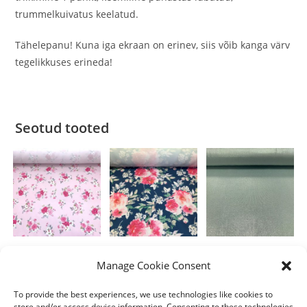
trummelkuivatus keelatud.
Tähelepanu! Kuna iga ekraan on erinev, siis võib kanga värv
tegelikkuses erineda!
Seotud tooted
Polüester
Polüester
Polüester
Manage Cookie Consent
Roosa suflee
Pojengikimp
Slinky Foil
sinisel
Roheline
To provide the best experiences, we use technologies like cookies to
4.00
€
/m
store and/or access device information. Consenting to these technologies