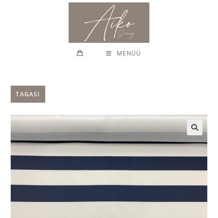
Skip
to
content
MENÜÜ
TAGASI
🔍