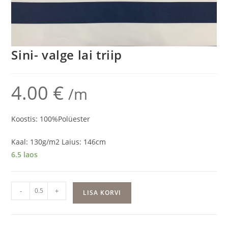
Sini- valge lai triip
4.00
€
/m
Koostis: 100%Polüester
Kaal: 130g/m2 Laius: 146cm
6.5 laos
Sini-
-
+
LISA KORVI
valge
lai
triip