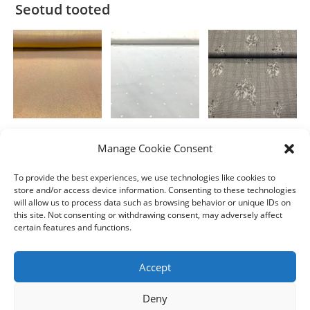
Seotud tooted
Polüester
Polüester
Polüester
Manage Cookie Consent
Slinky Foil Kuldne
Triinu
Zakaarlill
tumehallil ruudul
To provide the best experiences, we use technologies like cookies to
7.80
€
4.00
€
/m
/m
store and/or access device information. Consenting to these technologies
8.00
€
/m
will allow us to process data such as browsing behavior or unique IDs on
Lisa korvi
Lisa korvi
this site. Not consenting or withdrawing consent, may adversely affect
Lisa korvi
certain features and functions.
Accept
Deny