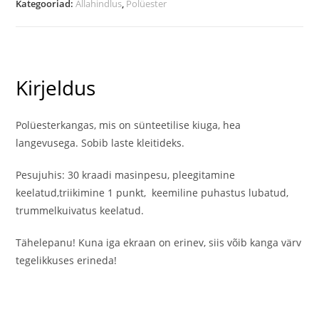
Kategooriad:
Allahindlus
,
Polüester
kogus
Kirjeldus
Polüesterkangas, mis on sünteetilise kiuga, hea
langevusega. Sobib laste kleitideks.
Pesujuhis: 30 kraadi masinpesu, pleegitamine
keelatud,triikimine 1 punkt, keemiline puhastus lubatud,
trummelkuivatus keelatud.
Tähelepanu! Kuna iga ekraan on erinev, siis võib kanga värv
tegelikkuses erineda!