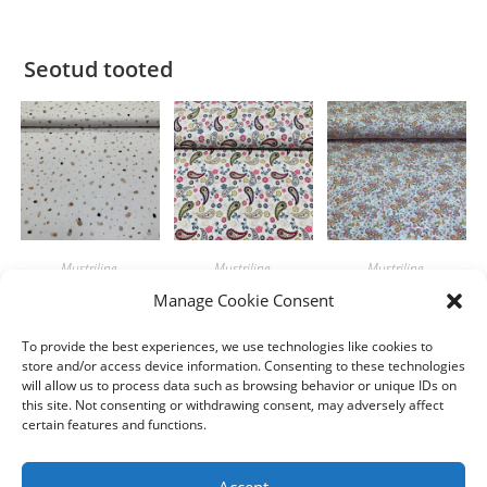
Seotud tooted
Mustriline
,
Mustriline
,
Mustriline
,
PuuvillaTrikotaaž
PuuvillaTrikotaaž
PuuvillaTrikotaaž
Manage Cookie Consent
Digitäpid heledal
Cashmere ecru
Maagilised lilled
valgel
To provide the best experiences, we use technologies like cookies to
8.00
€
10.90
€
/m
/m
store and/or access device information. Consenting to these technologies
8.00
€
/m
will allow us to process data such as browsing behavior or unique IDs on
Lisa korvi
Lisa korvi
this site. Not consenting or withdrawing consent, may adversely affect
Lisa korvi
certain features and functions.
Accept