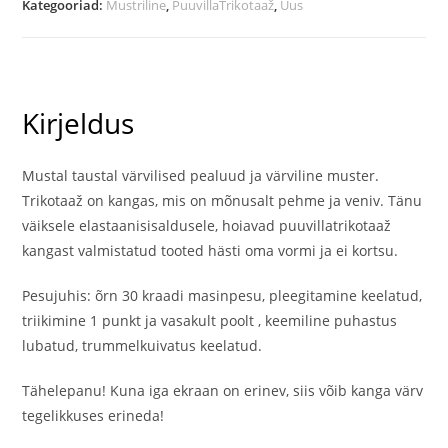
Kategooriad:
Mustriline
,
PuuvillaTrikotaaž
,
Uus
Kirjeldus
Mustal taustal värvilised pealuud ja värviline muster.
Trikotaaž on kangas, mis on mõnusalt pehme ja veniv. Tänu
väiksele elastaanisisaldusele, hoiavad puuvillatrikotaaž
kangast valmistatud tooted hästi oma vormi ja ei kortsu.
Pesujuhis: õrn 30 kraadi masinpesu, pleegitamine keelatud,
triikimine 1 punkt ja vasakult poolt , keemiline puhastus
lubatud, trummelkuivatus keelatud.
Tähelepanu! Kuna iga ekraan on erinev, siis võib kanga värv
tegelikkuses erineda!