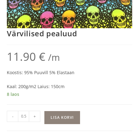
Värvilised pealuud
11.90
€
/m
Koostis: 95% Puuvill 5% Elastaan
Kaal: 200g/m2 Laius: 150cm
8 laos
Värvilised
-
+
LISA KORVI
pealuud
kogus