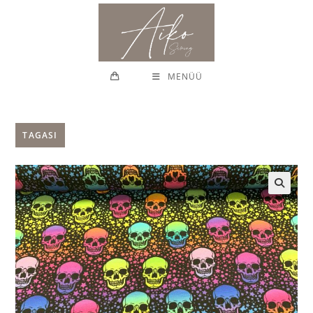
Skip
to
content
MENÜÜ
TAGASI
🔍