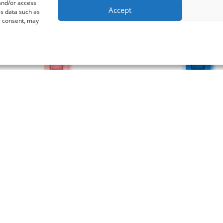
 and/or access
Accept
ss data such as
g consent, may
Lukud
Lukud
Lukukelk roosa: “Lukk rullis” tootele
Lukukelk sinine: “Lukk ru
0.00
€
0.00
€
/m
/m
Lisa korvi
Lisa korvi