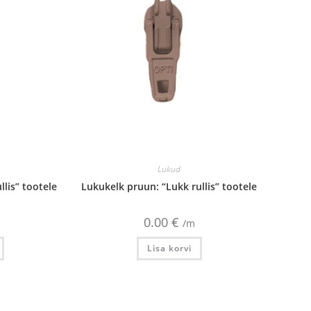
Lukud
llis” tootele
Lukukelk pruun: “Lukk rullis” tootele
0.00
€
/m
Lisa korvi