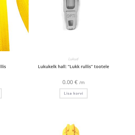
Lukud
llis
Lukukelk hall: “Lukk rullis” tootele
0.00
€
/m
Lisa korvi