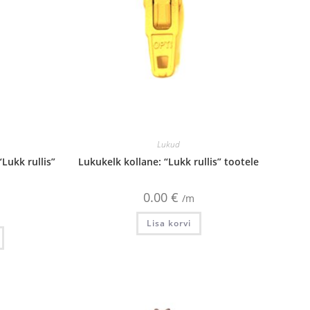
Lukud
Lukk rullis”
Lukukelk kollane: “Lukk rullis” tootele
0.00
€
/m
Lisa korvi