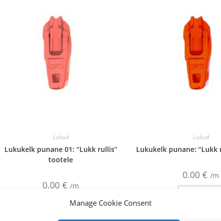
Lukud
Lukud
Lukukelk punane 01: “Lukk rullis”
Lukukelk punane: “Lukk r
tootele
0.00
€
/m
0.00
€
/m
Lisa korvi
Manage Cookie Consent
Lisa korvi