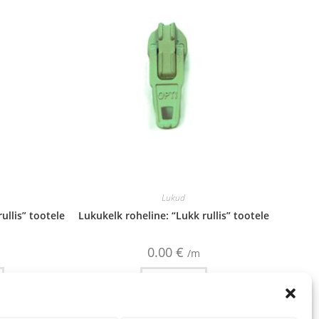
Lukud
ullis” tootele
Lukukelk roheline: “Lukk rullis” tootele
0.00
€
/m
Lisa korvi