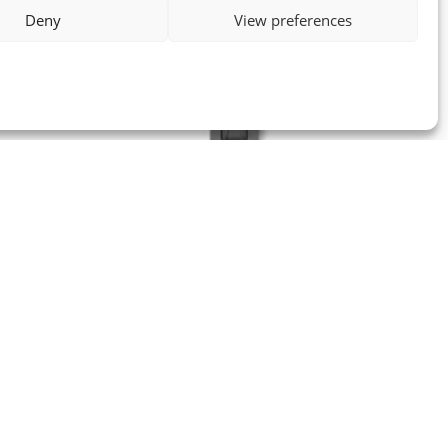
Deny
View preferences
Lukud
llis” tootele
Lukukelk tumehall: “Lukk rullis”
tootele
0.00
€
/m
Lisa korvi