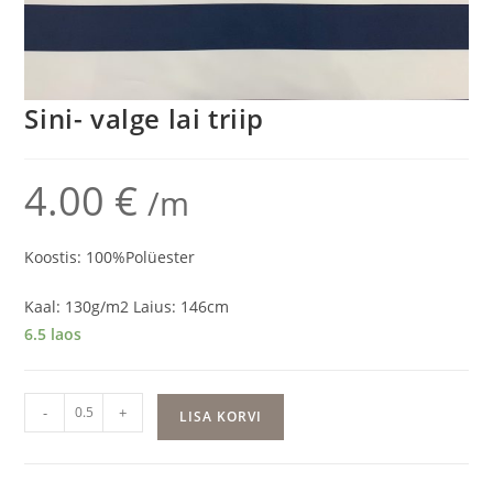
Sini- valge lai triip
4.00
€
/m
Koostis: 100%Polüester
Kaal: 130g/m2 Laius: 146cm
6.5 laos
Sini-
-
+
LISA KORVI
valge
lai
triip