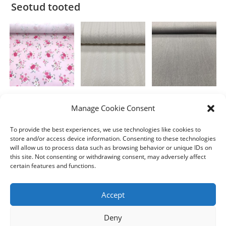
Seotud tooted
Polüester
Polüester
Polüester
Manage Cookie Consent
Roosa suflee
Loodusvalge
Madli
palmik
To provide the best experiences, we use technologies like cookies to
4.00
€
8.00
€
/m
/m
store and/or access device information. Consenting to these technologies
10.00
€
/m
will allow us to process data such as browsing behavior or unique IDs on
Lisa korvi
Lisa korvi
this site. Not consenting or withdrawing consent, may adversely affect
Lisa korvi
certain features and functions.
Accept
Deny