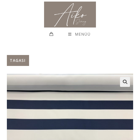
Skip
to
content
MENÜÜ
TAGASI
🔍