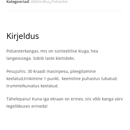
Kategooriad:
Allahindlus
,
Polüester
kogus
Kirjeldus
Polüesterkangas, mis on sünteetilise kiuga, hea
langevusega. Sobib laste kleitideks.
Pesujuhis: 30 kraadi masinpesu, pleegitamine
keelatud,triikimine 1 punkt, keemiline puhastus lubatud,
trummelkuivatus keelatud.
Tähelepanu! Kuna iga ekraan on erinev, siis võib kanga värv
tegelikkuses erineda!