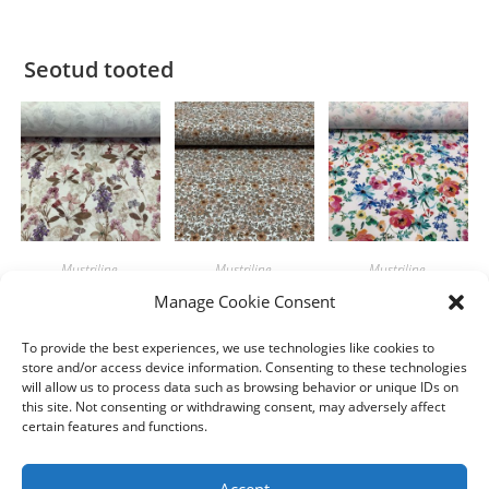
Seotud tooted
Mustriline
,
Mustriline
,
Mustriline
,
PuuvillaTrikotaaž
PuuvillaTrikotaaž
PuuvillaTrikotaaž
Manage Cookie Consent
Õnnelill
Pruunid sügislilled
Lilled
valgel
To provide the best experiences, we use technologies like cookies to
8.00
€
8.00
€
/m
/m
store and/or access device information. Consenting to these technologies
8.00
€
/m
will allow us to process data such as browsing behavior or unique IDs on
Lisa korvi
Lisa korvi
this site. Not consenting or withdrawing consent, may adversely affect
Lisa korvi
certain features and functions.
Accept