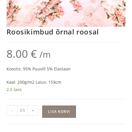
Roosikimbud õrnal roosal
8.00
€
/m
Koostis: 95% Puuvill 5% Elastaan
Kaal: 200g/m2 Laius: 159cm
2.5 laos
Roosikimbud
-
+
LISA KORVI
õrnal
roosal
kogus