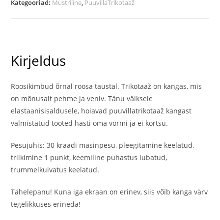
Kategooriad:
Mustriline
,
PuuvillaTrikotaaž
Kirjeldus
Roosikimbud õrnal roosa taustal. Trikotaaž on kangas, mis
on mõnusalt pehme ja veniv. Tänu väiksele
elastaanisisaldusele, hoiavad puuvillatrikotaaž kangast
valmistatud tooted hästi oma vormi ja ei kortsu.
Pesujuhis: 30 kraadi masinpesu, pleegitamine keelatud,
triikimine 1 punkt, keemiline puhastus lubatud,
trummelkuivatus keelatud.
Tähelepanu! Kuna iga ekraan on erinev, siis võib kanga värv
tegelikkuses erineda!